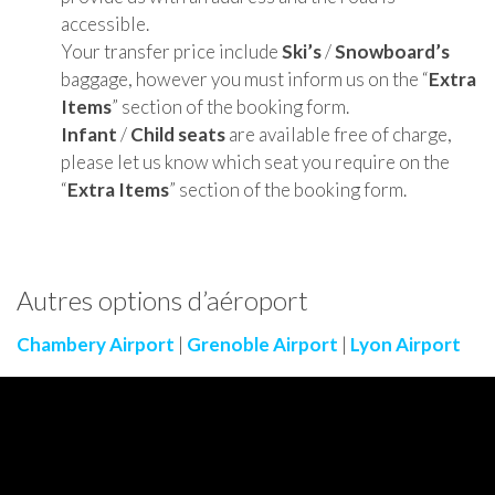
accessible.
Your transfer price include
Ski’s
/
Snowboard’s
baggage, however you must inform us on the “
Extra
Items
” section of the booking form.
Infant
/
Child seats
are available free of charge,
please let us know which seat you require on the
“
Extra Items
” section of the booking form.
Autres options d’aéroport
Chambery Airport
|
Grenoble Airport
|
Lyon Airport